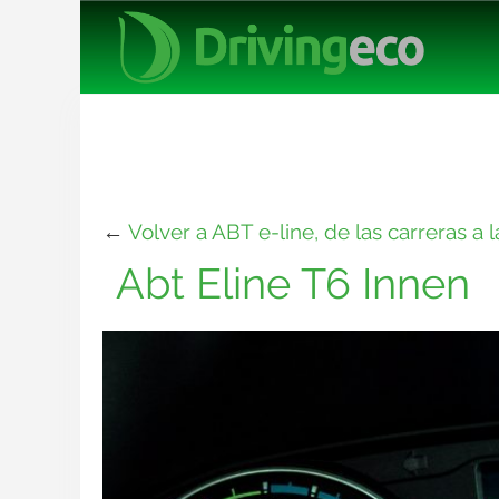
←
Volver a ABT e-line, de las carreras a 
Abt Eline T6 Innen