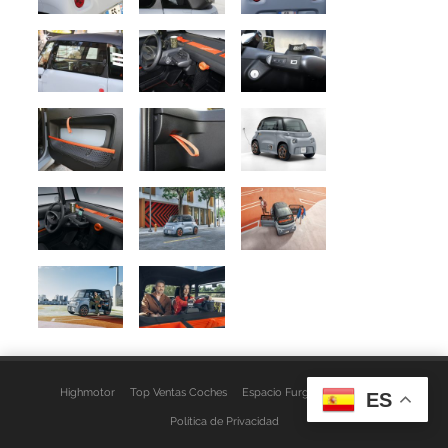
Highmotor
Top Ventas Coches
Espacio Furgo
Aviso Legal
ES
Política de Privacidad