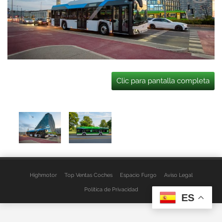
Clic para pantalla completa
Highmotor
Top Ventas Coches
Espacio Furgo
Aviso Legal
Política de Privacidad
ES