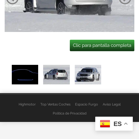
Clic para pantalla completa
Highmotor
Top Ventas Coches
Espacio Furgo
Aviso Legal
Política de Privacidad
ES