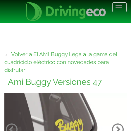
Desp
nave
←
Volver a El AMI Buggy llega a la gama del
cuadriciclo eléctrico con novedades para
disfrutar
Ami Buggy Versiones 47