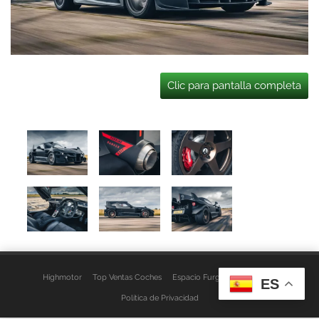
Clic para pantalla completa
Highmotor
Top Ventas Coches
Espacio Furgo
Aviso Legal
ES
Política de Privacidad