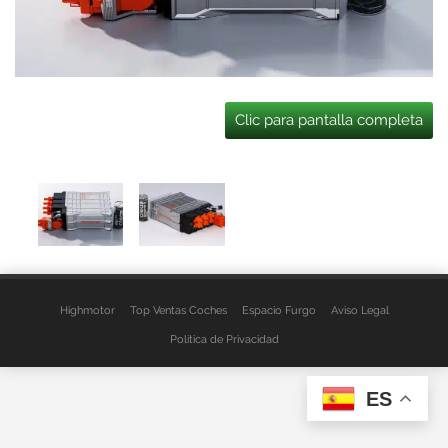
Clic para pantalla completa
Highmotor
Top Ventas Coches
Espacio Furgo
Aviso Legal
Política de Privacidad
ES