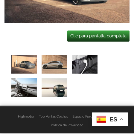
Clic para pantalla completa
Highmotor
Top Ventas Coches
Espacio Furgo
Aviso Legal
ES
Política de Privacidad