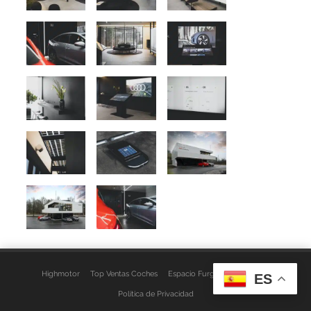
Highmotor
Top Ventas Coches
Espacio Furgo
Aviso Legal
ES
Política de Privacidad