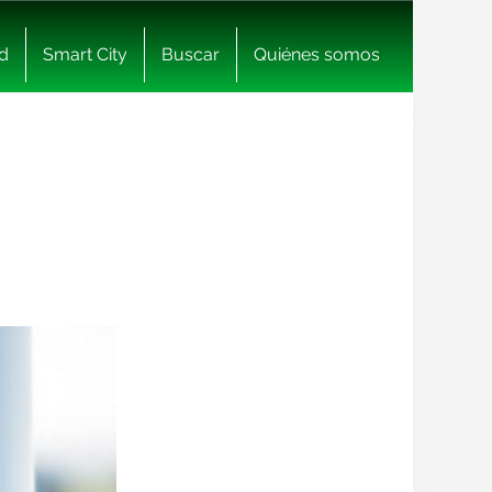
d
Smart City
Buscar
Quiénes somos