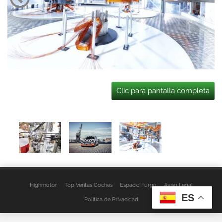
Clic para pantalla completa
Highmotor
Top Ventas Coches
Espacio Furgo
Aviso Legal
ES
Política de Privacidad