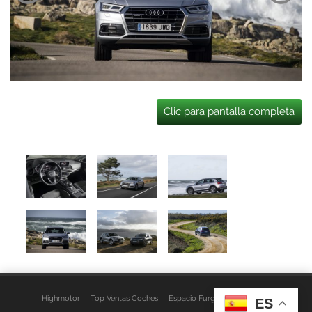
Clic para pantalla completa
Highmotor
Top Ventas Coches
Espacio Furgo
Aviso Legal
ES