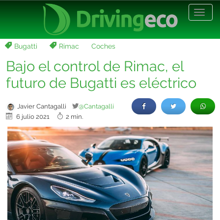
Desp
nave
Bugatti
Rimac
Coches
Bajo el control de Rimac, el
futuro de Bugatti es eléctrico
Javier Cantagalli
@Cantagalli
6 julio 2021
2 min.