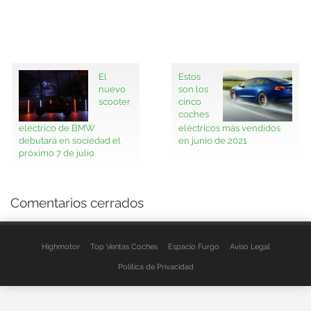
El
Estos
nuevo
son los
scooter
cinco
coches
eléctrico de BMW
eléctricos más vendidos
debutará en sociedad el
en junio de 2021
próximo 7 de julio
Comentarios cerrados
Highmotor
Top Ventas Coches
Espacio Furgo
Aviso Legal
Política de Privacidad