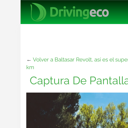
←
Volver a Baltasar Revolt, así es el su
km
Captura De Pantalla