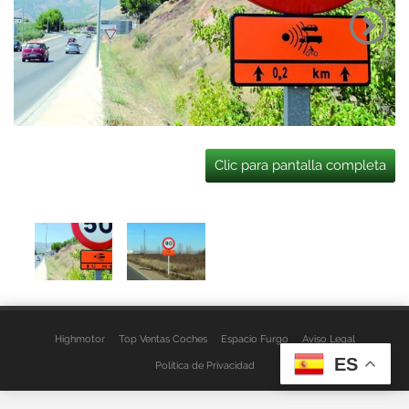
Clic para pantalla completa
Highmotor
Top Ventas Coches
Espacio Furgo
Aviso Legal
ES
Política de Privacidad