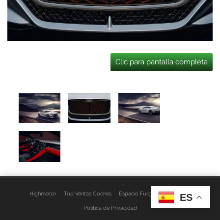
Clic para pantalla completa
Highmotor
Top Ventas Coches
Espacio Furgo
Aviso Legal
ES
Política de Privacidad