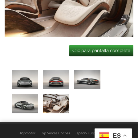
Clic para pantalla completa
Highmotor
Top Ventas Coches
Espacio Furgo
Aviso Legal
ES