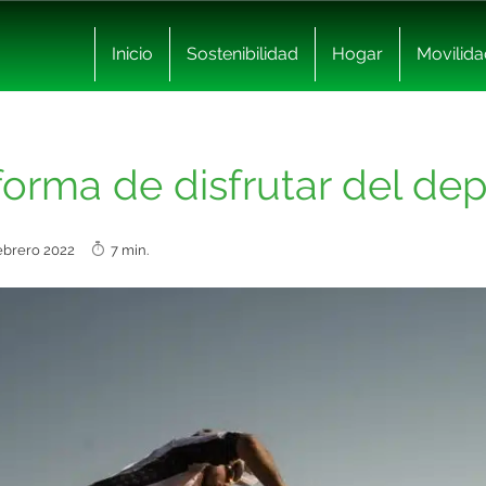
Inicio
Sostenibilidad
Hogar
Movilida
orma de disfrutar del de
febrero 2022
7 min.