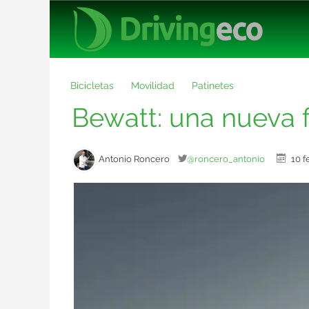
Bicicletas
Movilidad
Patinetes
Bewatt: una nueva f
Antonio Roncero
@roncero_antonio
10 