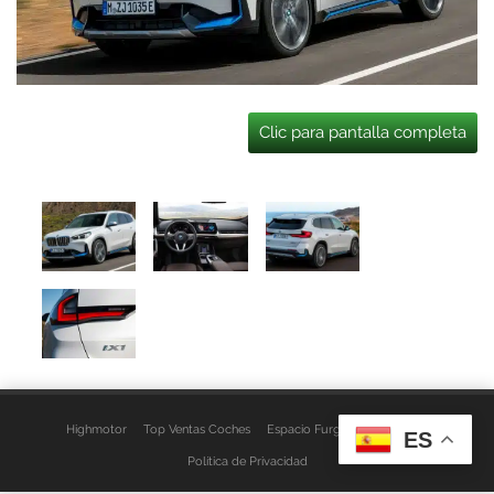
Clic para pantalla completa
Highmotor
Top Ventas Coches
Espacio Furgo
Aviso Legal
ES
Política de Privacidad