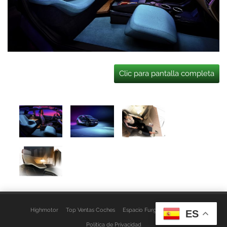
Clic para pantalla completa
Highmotor
Top Ventas Coches
Espacio Furgo
Aviso Legal
ES
Política de Privacidad