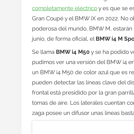
completamente eléctrico
y es que se e
Gran Coupé y el BMW iX en 2022. No obs
poderosa del mundo, BMW M, estarán d
junio, de forma oficial, el
BMW i4 M Spo
Se llama
BMW i4 M50
y se ha podido ve
pudimos ver una versión del BMW i4 en 
un BMW i4 M50 de color azul que es re
pueden detectar las líneas clave del di
frontal está presidido por la gran parr
tomas de aire. Los laterales cuentan c
zaga posee un difusor unas líneas bas