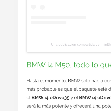
Una publicación compartida de mij
BMW i4 M50, todo lo qu
Hasta el momento, BMW solo había con
más probable es que el paquete esté d
el
BMW i4 eDrive35
y el
BMW i4 eDriv
será la más potente y ofrecerá una pot