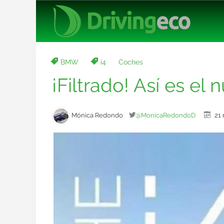
BMW
i4
Coches
¡Filtrado! Así es e
Mónica Redondo
@MonicaRedondoD
21