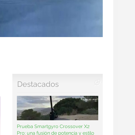
Destacados
Prueba Smartgyro Crossover X2
Pro: una fusión de potencia y estilo