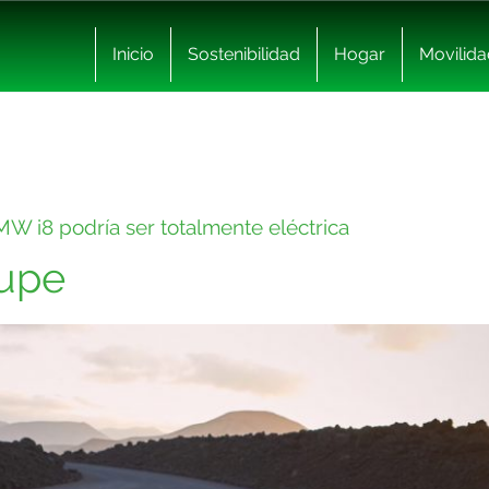
Inicio
Sostenibilidad
Hogar
Movilida
W i8 podría ser totalmente eléctrica
upe