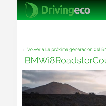
←
Volver a La próxima generación del BM
BMWi8RoadsterCo