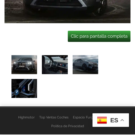
Clic para pantalla completa
Highmotor
Top Ventas Coches
Espacio Furgo
Aviso Legal
ES
Política de Privacidad