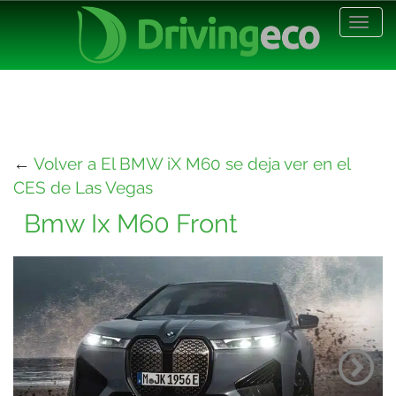
Desp
nave
←
Volver a El BMW iX M60 se deja ver en el
CES de Las Vegas
Bmw Ix M60 Front