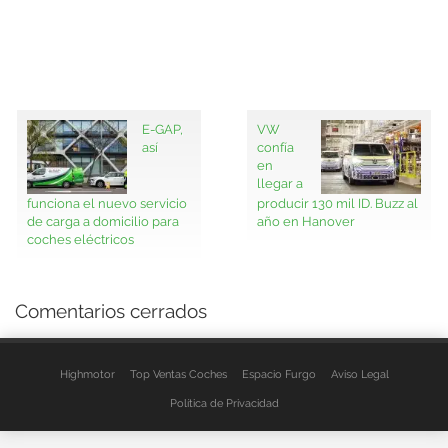
E-GAP,
VW
así
confía
en
llegar a
funciona el nuevo servicio
producir 130 mil ID. Buzz al
de carga a domicilio para
año en Hanover
coches eléctricos
Comentarios cerrados
Highmotor
Top Ventas Coches
Espacio Furgo
Aviso Legal
Política de Privacidad