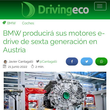
Desp
nave
BMW
Coches
BMW producirá sus motores e-
drive de sexta generación en
Austria
Javier Cantagalli
@Cantagalli
21 junio 2022
2 min.