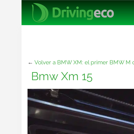
←
Volver a BMW XM: el primer BMW M c
Bmw Xm 15