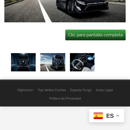
Clic para pantalla completa
Highmotor
Top Ventas Coches
Espacio Furgo
Aviso Legal
Política de Privacidad
ES