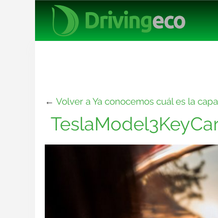
←
Volver a Ya conocemos cuál es la capa
TeslaModel3KeyCa