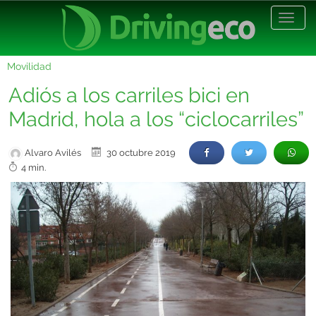
Desp
nave
Movilidad
Adiós a los carriles bici en
Madrid, hola a los “ciclocarriles”
Alvaro Avilés
30 octubre 2019
4 min.