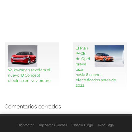
El Plan
PACE!
de Opel
prevé
lazar
Volkswagen revelará el
hasta 8 coches
nuevo ID Concept
electrificados antes de
eléctrico en Noviembre
2022
Comentarios cerrados
Highmotor
Top Ventas Coches
Espacio Furgo
Aviso Legal