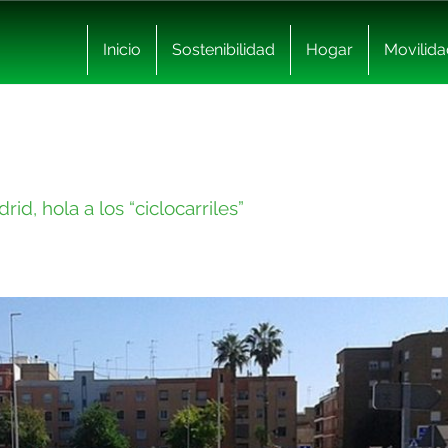
Inicio
Sostenibilidad
Hogar
Movilida
rid, hola a los “ciclocarriles”