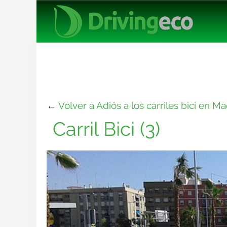
←
Volver a Adiós a los carriles bici en Mad
Carril Bici (3)