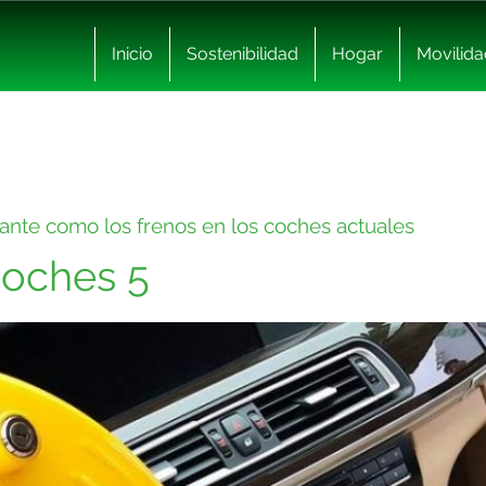
Inicio
Sostenibilidad
Hogar
Movilida
tante como los frenos en los coches actuales
Coches 5