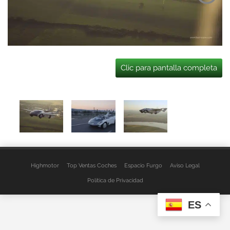
Clic para pantalla completa
Highmotor
Top Ventas Coches
Espacio Furgo
Aviso Legal
Política de Privacidad
ES