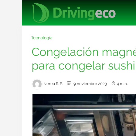
Tecnología
Congelación magnéti
para congelar sushi
Nerea R. P.
9 noviembre 2023
4 min.