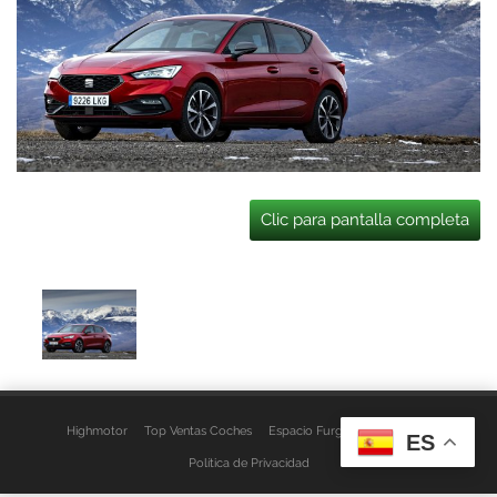
Clic para pantalla completa
Highmotor
Top Ventas Coches
Espacio Furgo
Aviso Legal
ES
Política de Privacidad