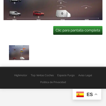
Clic para pantalla completa
Highmotor
Top Ventas Coches
Espacio Furgo
Aviso Legal
Política de Privacidad
ES