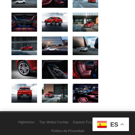
Highmotor
Top Ventas Coches
Espacio Furgo
Aviso Legal
ES
Política de Privacidad