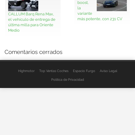
boost,
la
variante
CALLUM Barq Rena Max,
más potente, con 231 CV
el vehículo de entrega de
última milla para Oriente
Medio
Comentarios cerrados
Highmotor
Top Ventas Coches
Espacio Furgo
Aviso Legal
Política de Privacidad