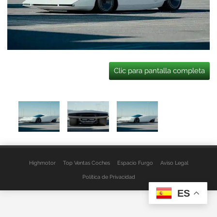
Clic para pantalla completa
Highmotor
Top Ventas Coches
Espacio Furgo
Aviso Legal
Política de Privacidad
ES