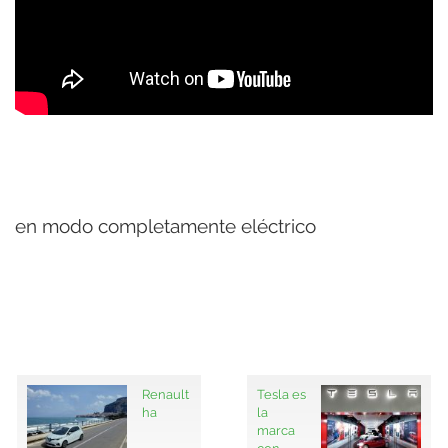
en modo completamente eléctrico
Renault
Tesla es
ha
la
marca
con