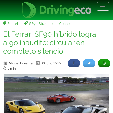
Desp
nave
Ferrari
SF90 Stradale
Coches
El Ferrari SF90 híbrido logra
algo inaudito: circular en
completo silencio
Miguel Lorente
27 julio 2020
2 min.