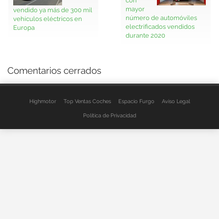
mayor
vendido ya más de 300 mil
número de automóviles
vehículos eléctricos en
electrificados vendidos
Europa
durante 2020
Comentarios cerrados
Highmotor
Top Ventas Coches
Espacio Furgo
Aviso Legal
Política de Privacidad