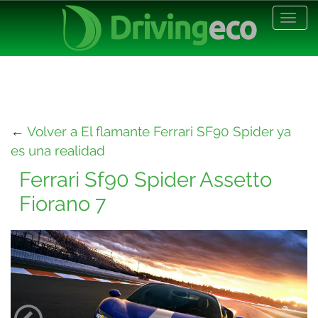
Desp
nave
←
Volver a El flamante Ferrari SF90 Spider ya
es una realidad
Ferrari Sf90 Spider Assetto
Fiorano 7