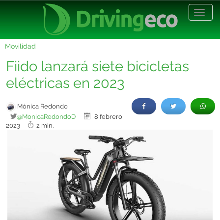
Desp
nave
Movilidad
Fiido lanzará siete bicicletas
eléctricas en 2023
Mónica Redondo
@MonicaRedondoD
8 febrero
2023
2 min.