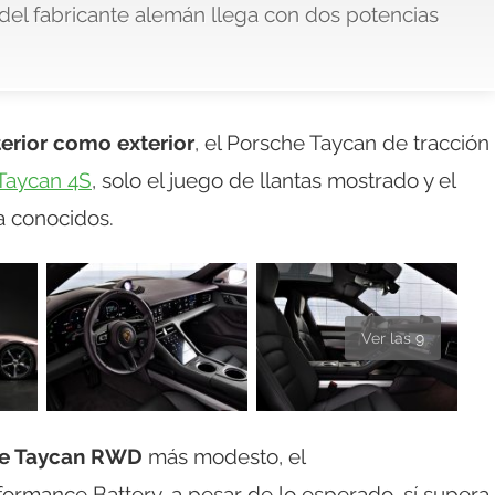
el fabricante alemán llega con dos potencias
nterior como exterior
, el Porsche Taycan de tracción
Taycan 4S
, solo el juego de llantas mostrado y el
a conocidos.
Ver las 9
he Taycan RWD
más modesto, el
formance Battery, a pesar de lo esperado, sí supera