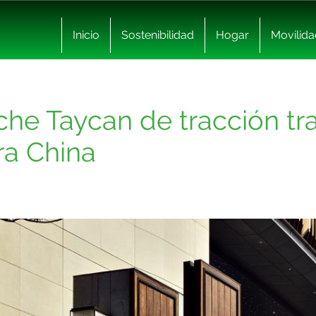
Inicio
Sostenibilidad
Hogar
Movilida
che Taycan de tracción tr
ra China