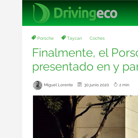
Porsche
Taycan
Coches
Finalmente, el Pors
presentado en y pa
Miguel Lorente
30 junio 2020
2 min.