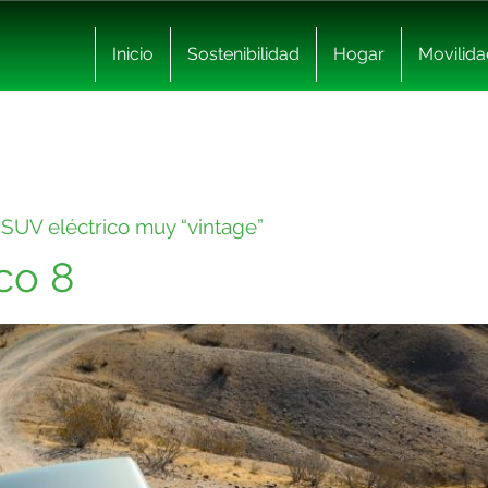
Inicio
Sostenibilidad
Hogar
Movilida
SUV eléctrico muy “vintage”
co 8