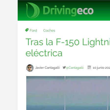
Ford
Coches
Tras la F-150 Light
eléctrica
Javier Cantagalli
@Cantagalli
10 junio 