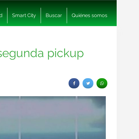
d
Smart City
Buscar
Quiénes somos
u segunda pickup