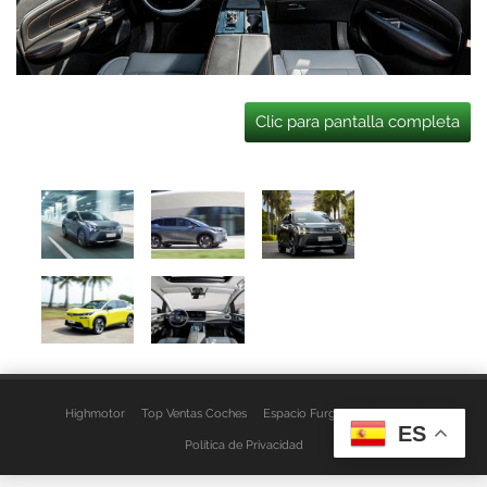
Clic para pantalla completa
Highmotor
Top Ventas Coches
Espacio Furgo
Aviso Legal
ES
Política de Privacidad