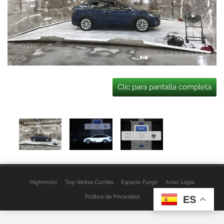
Clic para pantalla completa
Highmotor
Top Ventas Coches
Espacio Furgo
Aviso Legal
Política de Privacidad
ES