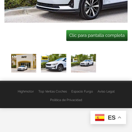
Clic para pantalla completa
Highmotor
Top Ventas Coches
Espacio Furgo
Aviso Legal
Política de Privacidad
ES