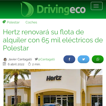
Desp
nave
Polestar
Coches
Hertz renovará su flota de
alquiler con 65 mil eléctricos de
Polestar
Javier Cantagalli
@Cantagalli
6 abril 2022
2 min.