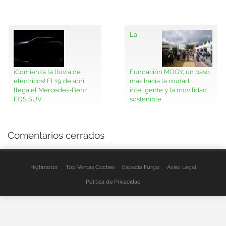
La
¡Comienza la lluvia de
Fundación MOGY, un paso
eléctricos! El 19 de abril
más hacia la ciudad
llega el Mercedes-Benz
inteligente y la movilidad
EQS SUV
sostenible
Comentarios cerrados
Highmotor
Top Ventas Coches
Espacio Furgo
Aviso Legal
Política de Privacidad