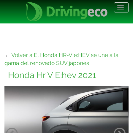
Desp
nave
←
Volver a El Honda HR-V e:HEV se une a la
gama del renovado SUV japonés
Honda Hr V E:hev 2021