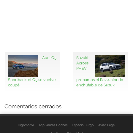
Audi Q5
Suzuki
Across
PHEV:
Sportback: el Q5 se vuelve
probamos el Rav 4 híbrido
coupé
enchufable de Suzuki
Comentarios cerrados
Highmotor
Top Ventas Coches
Espacio Furgo
Aviso Legal