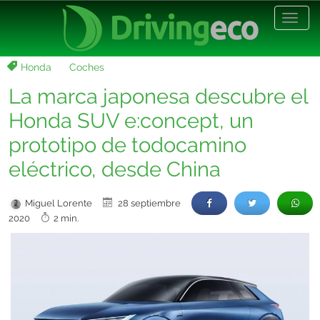
Desp
nave
Honda
Coches
La marca japonesa descubre el
Honda SUV e:concept, un
prototipo de todocamino
eléctrico, desde China
Miguel Lorente
28 septiembre
2020
2 min.