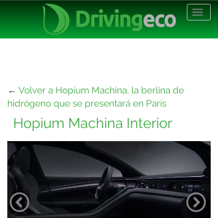
Desp
nave
←
Volver a Hopium Machina, la berlina de
hidrógeno que se presentará en París
Hopium Machina Interior